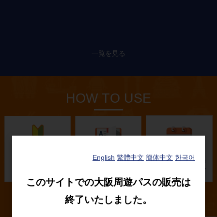
一覧を見る
HOW TO USE
English
繁體中文
簡体中文
한국어
このサイトでの大阪周遊パスの販売は
SERVICE
終了いたしました。